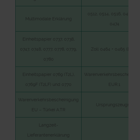
0512, 0514, 0516, 0472 un
Multimodale Erklärung
0474
Einheitspapier 0737, 0738,
0747, 0748, 0777, 0778, 0779,
Zoll 0464 + 0465 (D.V.1)
0780
Einheitspapier 0769 (T2L),
Warenverkehrsbescheinig
0769F (T2LF) und 0770
EUR.1
Warenverkehrsbescheinigung
Ursprungszeugnis
EU – Türkei A.TR
Langzeit-
Lieferantenerklärung