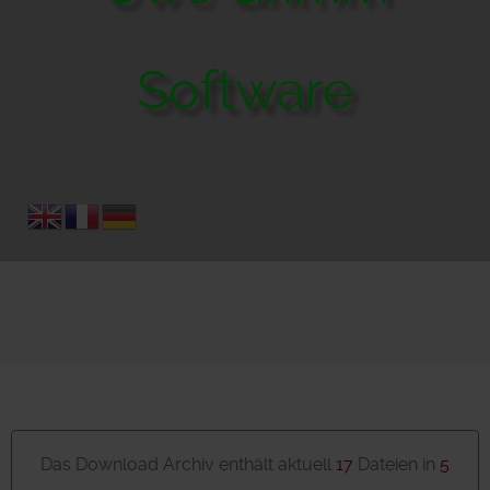
Software
Das Download Archiv enthält aktuell
17
Dateien in
5