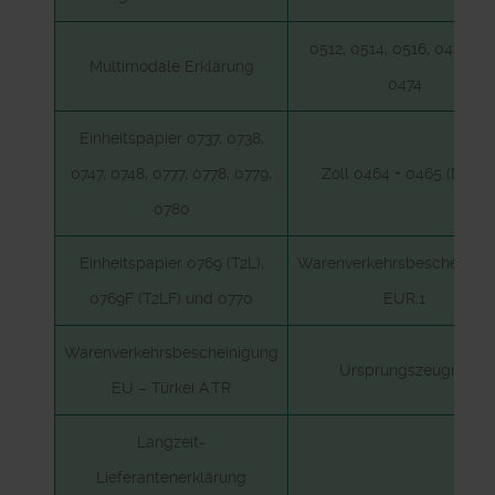
0512, 0514, 0516, 0472 un
Multimodale Erklärung
0474
Einheitspapier 0737, 0738,
0747, 0748, 0777, 0778, 0779,
Zoll 0464 + 0465 (D.V.1)
0780
Einheitspapier 0769 (T2L),
Warenverkehrsbescheinig
0769F (T2LF) und 0770
EUR.1
Warenverkehrsbescheinigung
Ursprungszeugnis
EU – Türkei A.TR
Langzeit-
Lieferantenerklärung