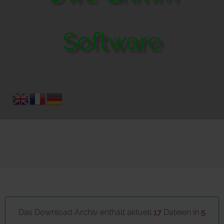
Software
Das Download Archiv enthält aktuell
17
Dateien in
5