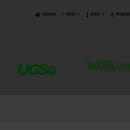
Home
FAQ
Info
Preisl
Willko