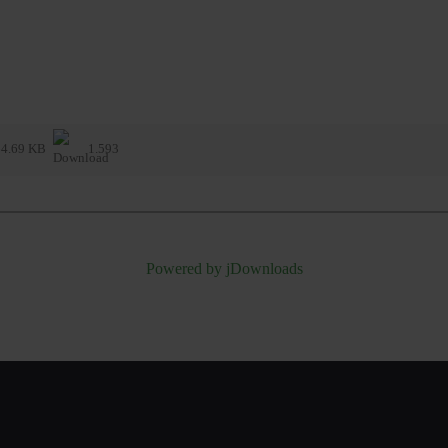
4.69 KB
1.593
Powered by jDownloads