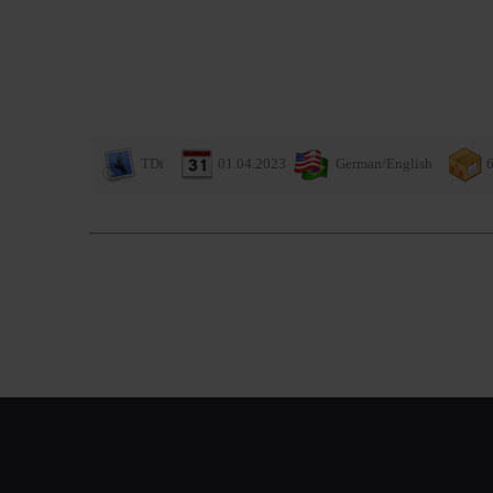
TDi
01.04.2023
German/English
6