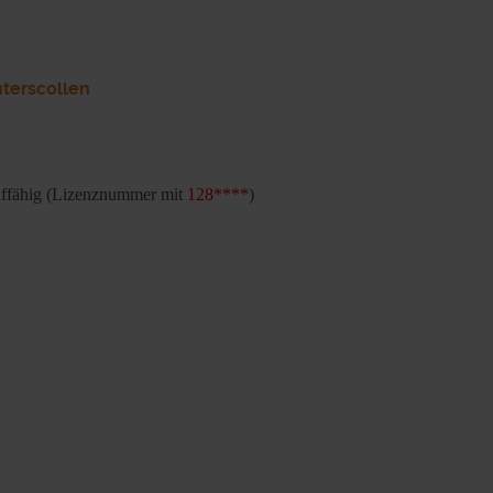
nterscollen
auffähig (Lizenznummer mit
128****
)