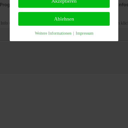
Akzeptieren
 Programmen schauen sie bitte im Menü unter Info -> In
Ablehnen
r Info über MD5 Hash bzw. SHA-1 Hash auf den Programmnamen klic
Weitere Informationen
|
Impressum