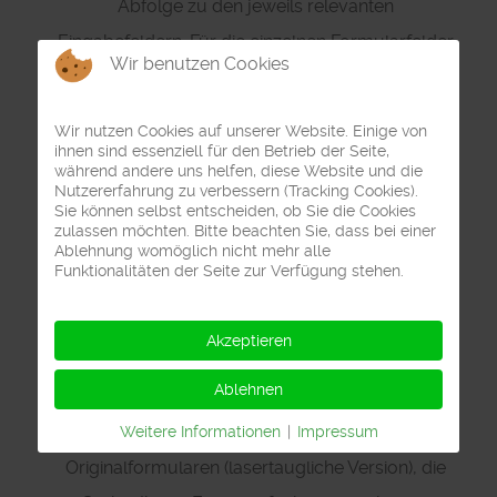
Abfolge zu den jeweils relevanten
Eingabefeldern. Für die einzelnen Formularfelder
Wir benutzen Cookies
ist eine ausführliche Hilfe verfügbar. Bei
Einträgen die sogenannte Codezahlen erfordern
Wir nutzen Cookies auf unserer Website. Einige von
ist auf Tastendruck eine Auswahlliste aufrufbar,
ihnen sind essenziell für den Betrieb der Seite,
während andere uns helfen, diese Website und die
aus der die entsprechenden Codes ausgewählt
Nutzererfahrung zu verbessern (Tracking Cookies).
Sie können selbst entscheiden, ob Sie die Cookies
und übernommen werden können.
zulassen möchten. Bitte beachten Sie, dass bei einer
Ablehnung womöglich nicht mehr alle
Funktionalitäten der Seite zur Verfügung stehen.
Die Eingaben können als Dokument gespeichert
Akzeptieren
werden und so später bei Bedarf wieder geladen
Ablehnen
und abgeändert noch einmal benutzt werden.
Der Ausdruck erfolgt per Laserdrucker auf
Weitere Informationen
|
Impressum
Originalformularen (lasertaugliche Version), die