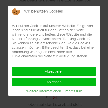
bitte beachten, sollten sie Lizenzblatt vom
Verkehrsverlag Fischer
haben, bitte von
Wir benutzen Cookies
folgender Seite herunterladen
(Lizenznummer
mit
55*****
)
Wir nutzen Cookies auf unserer Website. Einige von
ihnen sind essenziell für den Betrieb der Seite,
oben auf den Lizenzblatt steht:
während andere uns helfen, diese Website und die
Nutzererfahrung zu verbessern (Tracking Cookies).
Sie können selbst entscheiden, ob Sie die Cookies
Lizenzblatt für Fischer
gefolgt vom
zulassen möchten. Bitte beachten Sie, dass bei einer
Ablehnung womöglich nicht mehr alle
Programmname und Versionsnummer
Funktionalitäten der Seite zur Verfügung stehen.
Akzeptieren
bitte beachten, sollten sie Lizenzblatt vom
LION
Handels- und Verlags GmbH
haben, bitte von
Ablehnen
folgender Seite herunterladen
(Lizenznummer
Weitere Informationen
|
Impressum
mit
54*****
)
oben auf den Lizenzblatt steht: