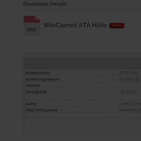
Download-Details
WinCarnet ATA Hilfe
Beliebt
27.02.2022
Erstelldatum
26.08.2023
Änderungsdatum
Version
191.33 KB
Dateigröße
Uwe Grimm
Autor
04ca6d111
MD5 Prüfsumme