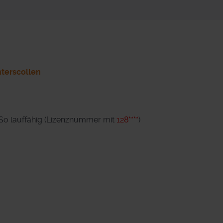
nterscollen
GSo lauffähig (Lizenznummer mit
128****
)