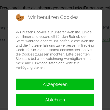
Downloads über die obenangegebenen Links (Firmennamen)
Wir benutzen Cookies
angebotene Software ist auf die Formulare vom Wilhelm Köhl
Wir nutzen Cookies auf unserer Website. Einige
von ihnen sind essenziell für den Betrieb der
ssende Formulare finden Siehe hier beim
Wilhelm Köhler Ver
Seite, während andere uns helfen, diese Website
und die Nutzererfahrung zu verbessern (Tracking
Cookies). Sie können selbst entscheiden, ob Sie
die Cookies zulassen möchten. Bitte beachten
Sie, dass bei einer Ablehnung womöglich nicht
mehr alle Funktionalitäten der Seite zur
Verfügung stehen.
Akzeptieren
Ablehnen