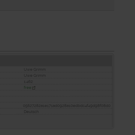
Uwe Grimm
Uwe Grimm
1.462
free
05627282a1e171ad0928a10edbdc4f49d98f08d0
Deutsch