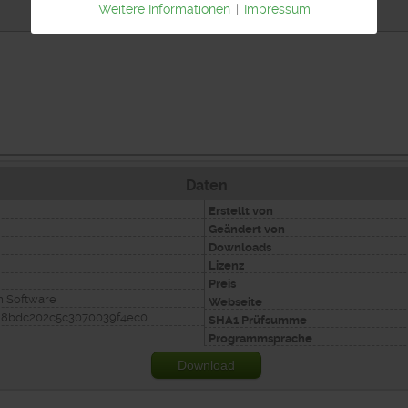
Weitere Informationen
|
Impressum
Daten
Erstellt von
Geändert von
Downloads
Lizenz
Preis
 Software
Webseite
28bdc202c5c3070039f4ec0
SHA1 Prüfsumme
Programmsprache
Download